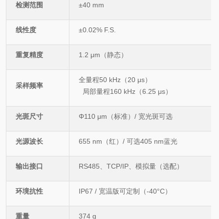
检测范围
±40 mm
线性度
±0.02% F.S.
重复精度
1.2 μm
（静态）
全量程
50 kHz
（
20 μs
）
采样频率
局部量程
160 kHz
（
6.25 μs
）
光斑尺寸
Φ110 μm
（标准）
/
宽光斑可选
光源波长
655 nm
（红）
/
可选
405 nm
蓝光
输出接口
RS485
、
TCP/IP
、模拟量（选配）
环境抗性
IP67 /
宽温版可定制（
-40°C
）
重量
374 g