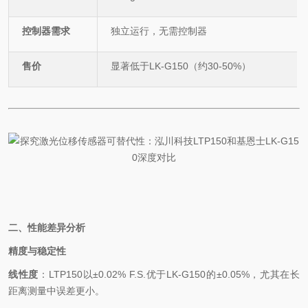
控制器需求
独立运行，无需控制器
售价
显著低于
LK-G150
（约
30-50%
）
二、性能差异分析
精度与稳定性
线性度
：
LTP150
以
±0.02% F.S.
优于
LK-G150
的
±0.05%
，尤其在长
距离测量中误差更小。