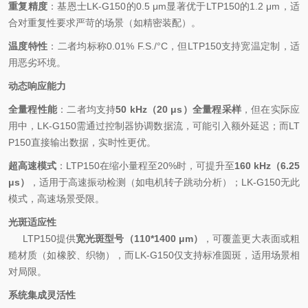
重复精度
：基恩士
LK-G150
的
0.5 μm
显著优于
LTP150
的
1.2 μm
，适
合对重复性要求严苛的场景（如精密装配）。
温度特性
：二者均标称
0.01% F.S./°C
，但
LTP150
支持宽温定制，适
用恶劣环境。
动态响应能力
全量程性能
：二者均支持
50 kHz
（
20 μs
）全量程采样
，但在实际应
用中，
LK-G150
需通过控制器协调数据流，可能引入额外延迟；而
LT
P150
直接输出数据，实时性更优。
超高速模式
：
LTP150
在缩小量程至
20%
时，可提升至
160 kHz
（
6.25
μs
）
，适用于高速振动检测（如电机转子跳动分析）；
LK-G150
无此
模式，高速场景受限。
光斑适应性
LTP150
提供
宽光斑型号（
110*1400 μm
）
，可覆盖更大表面或粗
糙材质（如橡胶、织物），而
LK-G150
仅支持标准圆斑，适用场景相
对局限。
系统集成灵活性