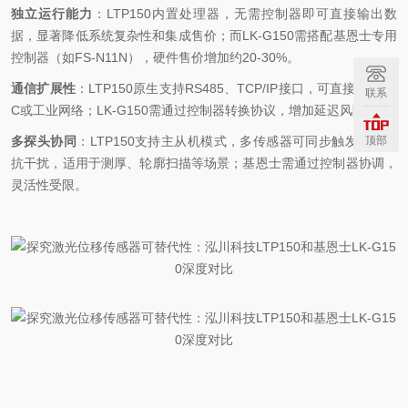
独立运行能力
：
LTP150
内置处理器，无需控制器即可直接输出数
据，显著降低系统复杂性和集成售价；而
LK-G150
需搭配基恩士专用
控制器（如
FS-N11N
），硬件售价增加约
20-30%
。
通信扩展性
：
LTP150
原生支持
RS485
、
TCP/IP
接口，可直接接入
PL
联系
C
或工业网络；
LK-G150
需通过控制器转换协议，增加延迟风险。
多探头协同
：
LTP150
支持主从机模式，多传感器可同步触发或交替
顶部
抗干扰，适用于测厚、轮廓扫描等场景；基恩士需通过控制器协调，
灵活性受限。