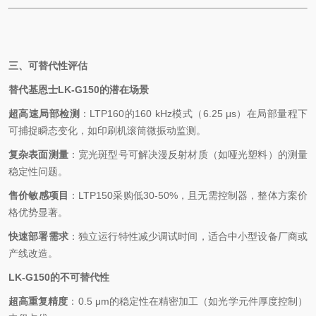
三、可替代性评估
替代基恩士
LK-G150
的潜在场景
超高速局部检测
：
LTP160
的
160 kHz
模式（
6.25 μs
）在局部量程下
可捕捉瞬态变化，如印刷机滚筒微振动监测。
复杂表面测量
：宽光斑型号可解决漫反射材质（如哑光塑料）的测量
稳定性问题。
售价敏感项目
：
LTP150
采购低
30-50%
，且无需控制器，整体方案价
格优势显著。
快速部署需求
：独立运行特性减少调试时间，适合中小型设备厂商或
产线改造。
LK-G150
的不可替代性
超高重复精度
：
0.5 μm
的稳定性在精密加工（如光学元件厚度控制）