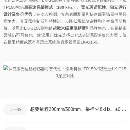
泓川
LTP150
与基恩士
LK-G150
在全量程
50 kHz
模式下性能接近，但
L
TP150
凭借
超高速局部模式（
160 kHz
）、宽光斑适配性、独立运行
设计及售价优势
，在动态检测、复杂表面测量和快速部署场景中更具
竞争力。其无需控制器的特性进一步降低系统复杂性和全生命周期售
价。基恩士
LK-G150
则凭借
超微米级重复精度
和品牌生态，在超精密
领域仍不可替代。建议用户优先选择
LTP150
实现高性价比方案，仅
在极限精度或既有基恩士系统兼容场景保留
LK-G150
。
想要量程200mm/500mm、采样>48kHz、±0.05%线性度的激光位移传感器？
上一条