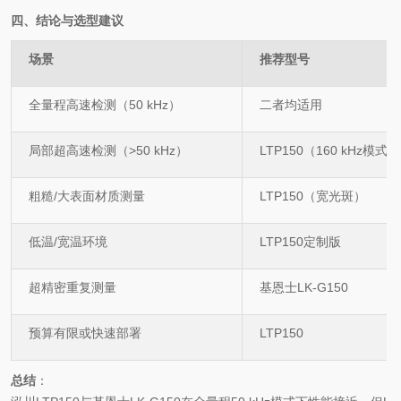
四、结论与选型建议
场景
推荐型号
全量程高速检测（
50 kHz
）
二者均适用
局部超高速检测（
>50 kHz
）
LTP150
（
160 kHz
模式）
粗糙
/
大表面材质测量
LTP150
（宽光斑）
低温
/
宽温环境
LTP150
定制版
超精密重复测量
基恩士
LK-G150
预算有限或快速部署
LTP150
总结
：