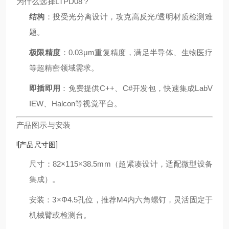
为什么选择LTPD08？
结构
：投受光分离设计，攻克高反光/透明材质检测难
题。
极限精度
：0.03μm重复精度，满足半导体、生物医疗
等超精密领域需求。
即插即用
：免费提供C++、C#开发包，快速集成LabV
IEW、Halcon等视觉平台。
产品图示与安装
![产品尺寸图]
尺寸：82×115×38.5mm（超紧凑设计，适配微型设备
集成）。
安装：3×Φ4.5孔位，推荐M4内六角螺钉，灵活固定于
机械臂或检测台。