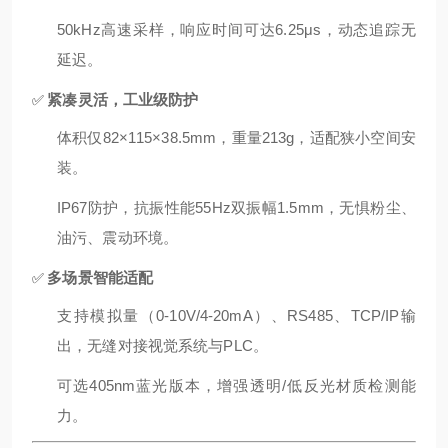
50kHz高速采样，响应时间
可达
6.25μs，动态追踪无
延迟。
紧凑灵活，工业级防护
✅
体积仅82×115×38.5mm，重量213g，适配狭小空间安
装。
IP67防护，抗振性能55Hz双振幅1.5mm，无惧粉尘、
油污、震动环境。
多场景智能适配
✅
支持模拟量（0-10V/4-20mA）、RS485、TCP/IP输
出，无缝对接视觉系统与PLC。
可选405nm蓝光版本，增强透明/低反光材质检测能
力。