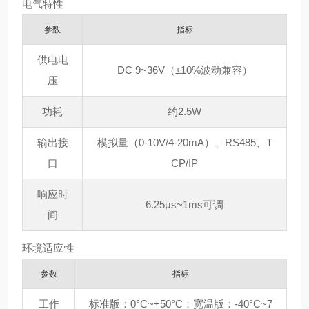
电气特性
参数
指标
供电电
DC 9~36V（±10%波动兼容）
压
功耗
约2.5W
输出接
模拟量（0-10V/4-20mA）、RS485、T
口
CP/IP
响应时
6.25μs~1ms可调
间
环境适应性
参数
指标
工作
标准版：0°C~+50°C；宽温版：-40°C~7