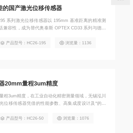
m误差的国产激光位移传感器
195 系列激光位移传感器以 195mm 基准距离的精准测
活兼容性，成为替代奥泰斯 OPTEX CD33 系列与德国
选。200mm大量程0.2mm误差的国产激光位移传感器，该
能与本土化适配优势，为仓储物流、大型设备制造、卷
产品型号：HC26-195
浏览量：1136
的性价比解决方案
20mm量程3um精度
m量程3um精度，在工业自动化精密测量领域，无锡泓川
系列激光位移传感器凭借的性能参数、高集成度设计及*的环
 CD33 系列与德国西克 SICK OD2 系列的优选方
能适配与耐用设计，为电子制造、半导体封装、精密机
产品型号：HC26-50
浏览量：1076
量解决方案。