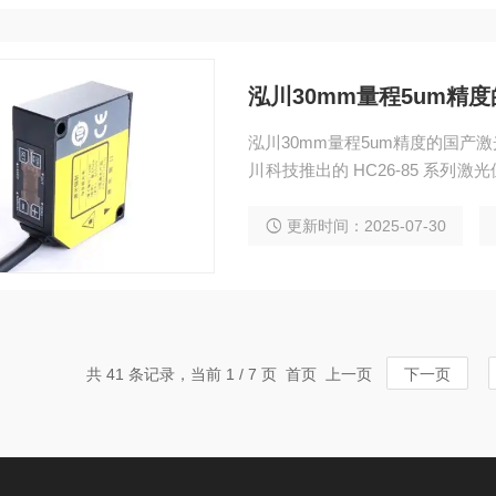
泓川30mm量程5um精
泓川30mm量程5um精度的国
川科技推出的 HC26-85 系
测量场景的优选解决方案。作为 
准检测能力与恶劣环境适应力，
更新时间：2025-07-30
共 41 条记录，当前 1 / 7 页 首页 上一页
下一页