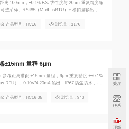
离 100mm，±0.1% F.S. 线性度与 20μm 重复精度确
z 可选采样、RS485（ModbusRTU）+ 模拟量输出，适
0G 冲击抗性，-10~50℃稳定工作，还可灵活选择线缆长度
国产激光位移传感器测量±50mm精度 20μm
产品型号：HC16
浏览量：1176
15mm 量程 6μm
 参考距离搭配 ±15mm 量程，6μm 重复精度 +±0.1%
us RTU）、0-10V/4-20mA 输出，IP67 防尘防水，-10
关注
检测，泓川科技出品，性能稳定且支持多采样频率可选。
量程 6μm
产品型号：HC16-35
浏览量：943
联系
顶部