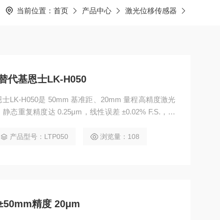
当前位置：
首页
产品中心
激光位移传感器
代基恩士LK-H050
K-H050是 50mm 基准距、20mm 量程高精度激光
复精度达 0.25μm，线性误差 ±0.02% F.S.，最
光 / 定制蓝光双光源。设备独立工作无需控制器，支持主从
/IP、多路模拟量输出，配套软件开发包便于工控集成；
产品型号：LTP050
浏览量：108
0mm精度 20μm