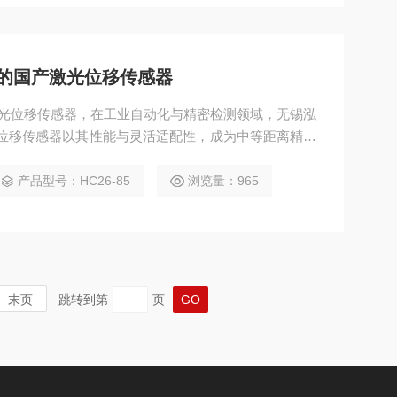
度的国产激光位移传感器
产激光位移传感器，在工业自动化与精密检测领域，无锡泓
列激光位移传感器以其性能与灵活适配性，成为中等距离精密
HC26 系列的重要成员，该传感器凭借高集成设计、精
广泛服务于半导体、电子制造、精密机械等行业。
产品型号：HC26-85
浏览量：965
末页
跳转到第
页