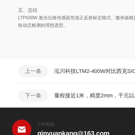
五、总结
LTP030W 激光位移传感器凭借正反射标定模式、微
轨动态检测的理想选型。
上一条
泓川科技LTM2-400W对比西克SI
下一条
量程接近1米，精度2mm，千元以内
公司邮箱：
qinyuankang@163.com