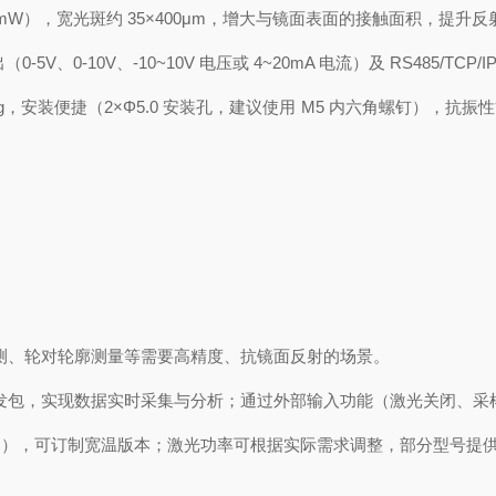
.9mW），宽光斑约 35×400μm，增大与镜面表面的接触面积，提升
0-5V、0-10V、-10~10V 电压或 4~20mA 电流）及 RS485/
87g，安装便捷（2×Φ5.0 安装孔，建议使用 M5 内六角螺钉），抗振
测、轮对轮廓测量等需要高精度、抗镜面反射的场景。
# 开发包，实现数据实时采集与分析；通过外部输入功能（激光关闭、
~70℃），可订制宽温版本；激光功率可根据实际需求调整，部分型号提供