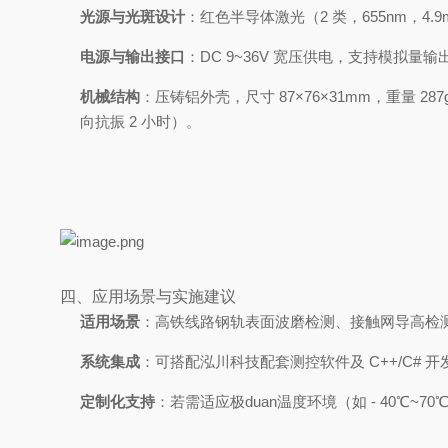
光源与光斑设计
：红色半导体激光（2 类，655nm，4
电源与输出接口
：DC 9~36V 宽压供电，支持模拟量输出（
机械结构
：压铸铝外壳，尺寸 87×76×31mm，重量 2
向抗振 2 小时）。
四、应用场景与实施建议
适用场景
：高铁线路钢轨表面波磨检测、接触网导高检
系统集成
：可搭配泓川科技配套测控软件及 C++/C
定制化支持
：若需适应极duan温度环境（如 - 40℃