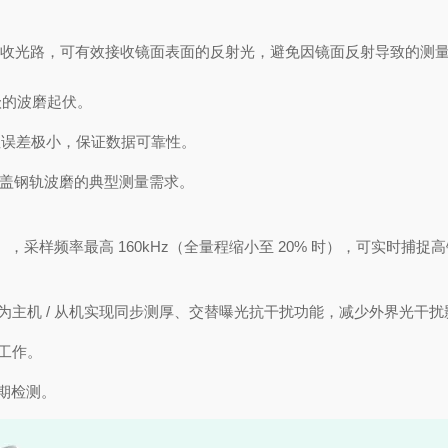
射与接收光路，可有效接收镜面表面的反射光，避免因镜面反射导致的
级的波磨起伏。
结果线性误差极小，保证数据可靠性。
，覆盖钢轨波磨的典型测量需求。
最高 40μs），采样频率最高 160kHz（全量程缩小至 20% 时），
主机 / 从机实现同步测厚、交替曝光抗干扰功能，减少外界光干扰
定工作。
长期检测。