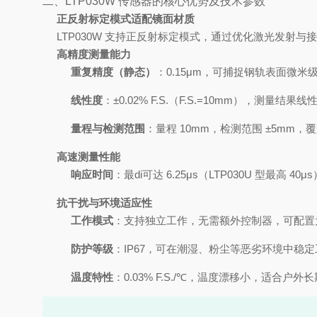
二、LTP030W 传感器的核心优势及技术参数
正反射标定模式适配镜面材质
LTP030W 支持正反射标定模式，通过优化激光发
高精度测量能力
重复精度（静态）
：0.15μm，可捕捉钢轨表面微米
线性度
：±0.02% F.S.（F.S.=10mm），测量
量程与检测范围
：量程 10mm，检测范围 ±5mm
高速测量性能
响应时间
：最di可达 6.25μs（LTP030U 型
抗干扰与环境适应性
工作模式
：支持独立工作，无需额外控制器，可配置为
防护等级
：IP67，可在潮湿、粉尘等恶劣环境中稳
温度特性
：0.03% F.S./℃，温度漂移小，适合户外