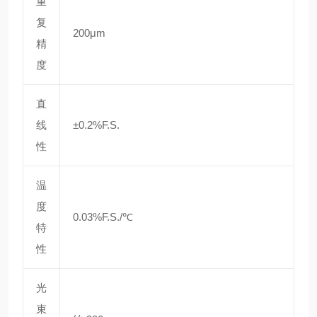
重
复
200μm
精
度
直
线
±0.2%F.S.
性
温
度
0.03%F.S./℃
特
性
光
束