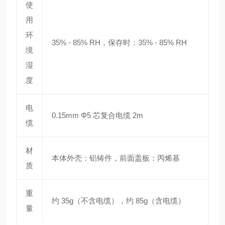
使
用
环
35% - 85% RH，保存时：35% - 85% RH
境
湿
度
电
0.15mm Φ5 芯复合电缆 2m
缆
材
本体外壳：铝铸件，前面盖板：丙烯基
质
重
约 35g（不含电缆），约 85g（含电缆）
量