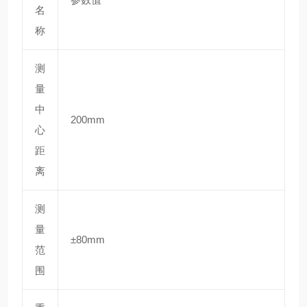
名
称
测
量
中
200mm
心
距
离
测
量
±80mm
范
围