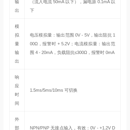
输
（流入电流 50mA 以下），漏电源 0.1mA 以
出
下
模
拟
电压模拟量：输出范围 0V - 5V，输出阻抗 1
量
00Ω，报警时 + 5.2V；电流模拟量：输出范
输
围 4 - 20mA，负载阻抗≤300Ω，报警时 0mA
出
响
应
1.5ms/5ms/10ms 可切换
时
间
外
部
NPN/PNP 无接点输入，有效：0V - +1.2V D