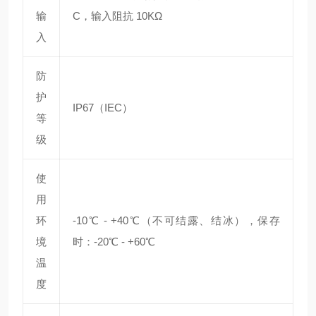
输
C，输入阻抗 10KΩ
入
防
护
IP67（IEC）
等
级
使
用
环
-10℃ - +40℃（不可结露、结冰），保存
境
时：-20℃ - +60℃
温
度